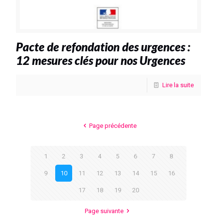
Pacte de refondation des urgences :
12 mesures clés pour nos Urgences
Lire la suite
Page précédente
1
2
3
4
5
6
7
8
9
10
11
12
13
14
15
16
17
18
19
20
Page suivante