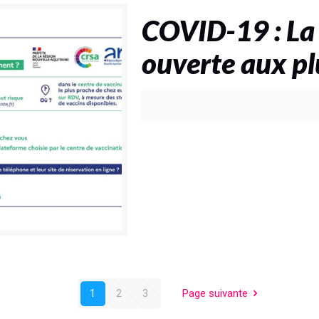
COVID-19 : La
ouverte aux pl
1
2
3
Page suivante