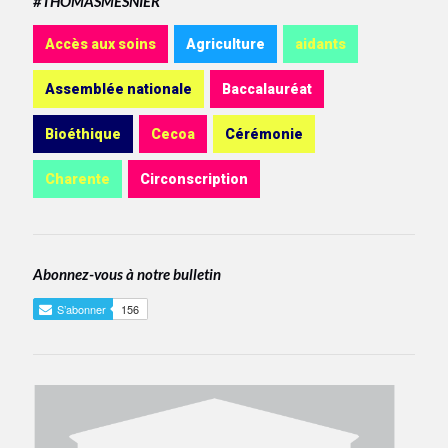
#THOMASMESNIER
Accès aux soins
Agriculture
aidants
Assemblée nationale
Baccalauréat
Bioéthique
Cecoa
Cérémonie
Charente
Circonscription
Abonnez-vous à notre bulletin