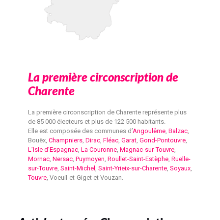
La première circonscription de
Charente
La première circonscription de Charente représente plus
de 85 000 électeurs et plus de 122 500 habitants.
Elle est composée des communes d’
Angoulême
,
Balzac
,
Bouëx,
Champniers
,
Dirac
,
Fléac
,
Garat
,
Gond-Pontouvre
,
L’Isle d’Espagnac
,
La Couronne
,
Magnac-sur-Touvre
,
Mornac
,
Nersac
,
Puymoyen
,
Roullet-Saint-Estèphe
,
Ruelle-
sur-Touvre
,
Saint-Michel
,
Saint-Yrieix-sur-Charente
,
Soyaux
,
Touvre
, Voeuil-et-Giget et Vouzan.