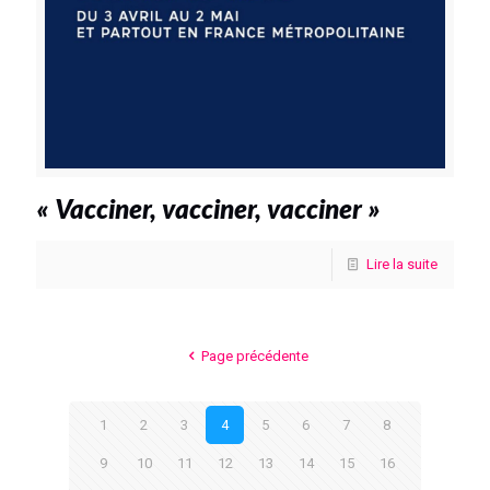
« Vacciner, vacciner, vacciner »
Lire la suite
Page précédente
1
2
3
4
5
6
7
8
9
10
11
12
13
14
15
16