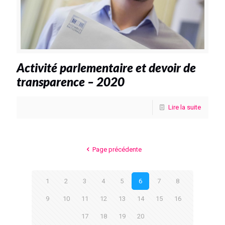
Activité parlementaire et devoir de
transparence – 2020
Lire la suite
Page précédente
1
2
3
4
5
6
7
8
9
10
11
12
13
14
15
16
17
18
19
20