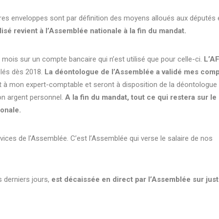
utres enveloppes sont par définition des moyens alloués aux députés 
ilisé revient à l’Assemblée nationale à la fin du mandat.
ois sur un compte bancaire qui n’est utilisé que pour celle-ci.
L’A
ôlés dès 2018.
La déontologue de l’Assemblée a validé mes com
 mon expert-comptable et seront à disposition de la déontologue 
son argent personnel.
A la fin du mandat, tout ce qui restera sur le
ionale.
ices de l’Assemblée. C’est l’Assemblée qui verse le salaire de nos
s derniers jours,
est décaissée en direct par l’Assemblée sur justi