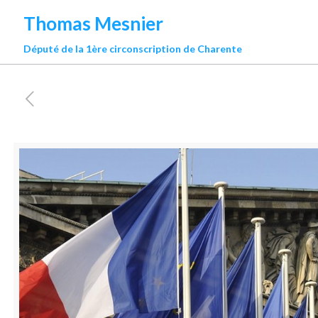
Thomas Mesnier
Député de la 1ère circonscription de Charente