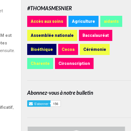
#THOMASMESNIER
et
Accès aux soins
Agriculture
aidants
FM est
Assemblée nationale
Baccalauréat
ptes
Bioéthique
Cecoa
Cérémonie
ensuite.
Charente
Circonscription
Abonnez-vous à notre bulletin
ficatif
,