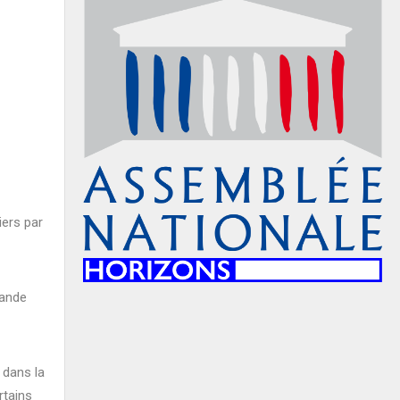
iers par
rande
 dans la
rtains