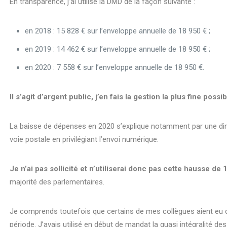
En transparence, j’ai utilisé la DMD de la façon suivante :
en 2018 : 15 828 € sur l’enveloppe annuelle de 18 950 € ;
en 2019 : 14 462 € sur l’enveloppe annuelle de 18 950 € ;
en 2020 : 7 558 € sur l’enveloppe annuelle de 18 950 €.
Il s’agit d’argent public, j’en fais la gestion la plus fine possib
La baisse de dépenses en 2020 s’explique notamment par une dimi
voie postale en privilégiant l’envoi numérique.
Je n’ai pas sollicité et n’utiliserai donc pas cette hausse de
majorité des parlementaires.
Je comprends toutefois que certains de mes collègues aient eu 
période. J’avais utilisé en début de mandat la quasi intégralité des