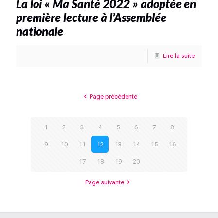
La loi « Ma Santé 2022 » adoptée en
première lecture à l’Assemblée
nationale
Lire la suite
Page précédente
1
2
3
4
5
6
7
8
9
10
11
12
13
14
15
16
17
18
19
20
Page suivante