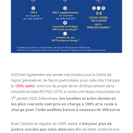
2020 est également une année importante pour la Santé de
façon générale et, de façon particulière, pour celle des Français :
le
100% santé
, voté lors du projet de loi de financement de la
Sécurité sociale (PLFSS) 2019, a connu une étape importante au
er
1
janvier 2020. Désormais,
les lunettes et actes dentaires
les plus courants sont pris en charge à 100% et le reste à
charge pour l’aide auditive baisse à nouveau de 250 euros
.
Avec l’entrée en vigueur du 100% santé,
c’est pour plus de
justice sociale que nous œuvrons
afin de lutter contre le non-