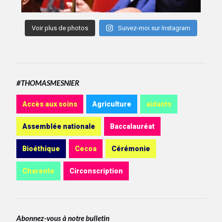
Voir plus de photos
Suivez-moi sur Instagram
#THOMASMESNIER
Accès aux soins
Agriculture
aidants
Assemblée nationale
Baccalauréat
Bioéthique
Cecoa
Cérémonie
Charente
Circonscription
Abonnez-vous à notre bulletin