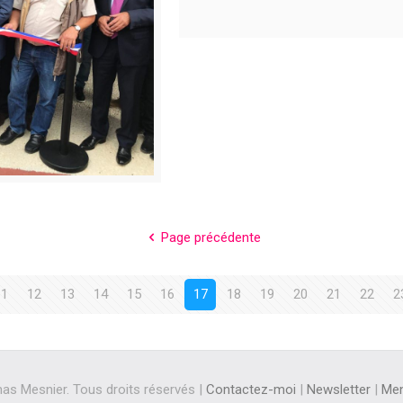
Page précédente
11
12
13
14
15
16
17
18
19
20
21
22
2
s Mesnier. Tous droits réservés |
Contactez-moi
|
Newsletter
|
Men