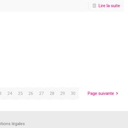
Lire la suite
3
24
25
26
27
28
29
30
Page suivante
tions légales