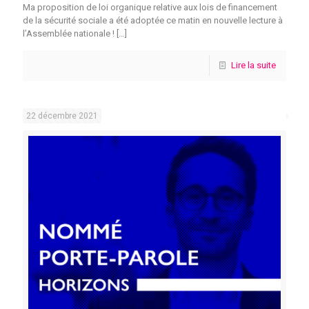
Ma proposition de loi organique relative aux lois de financement
de la sécurité sociale a été adoptée ce matin en nouvelle lecture à
l’Assemblée nationale !
[…]
Lire la suite
22 décembre 2021