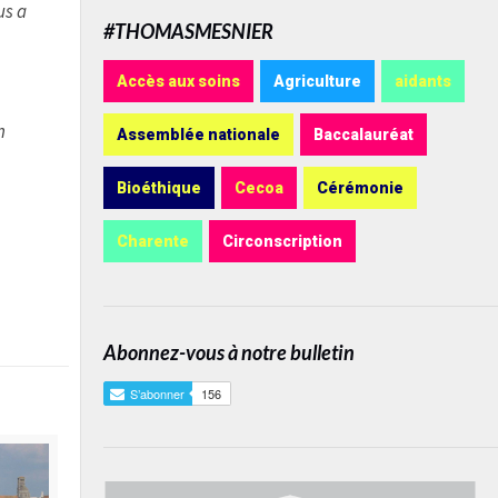
us a
#THOMASMESNIER
Accès aux soins
Agriculture
aidants
n
Assemblée nationale
Baccalauréat
Bioéthique
Cecoa
Cérémonie
Charente
Circonscription
Abonnez-vous à notre bulletin