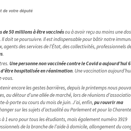
t de votre député
 de 50 millions à être vaccinés
ou à avoir reçu au moins une dos
. Il doit se poursuivre. Il est indispensable pour bâtir notre immun
x, agents des services de l’État, des collectivités, professionnels d
us
.
utres.
Une personne non vaccinée contre le Covid a aujourd’hui 6
ue d’être hospitalisée en réanimation
. Une vaccination aujourd’hui
z-vous.
aintenir encore les gestes barrières, depuis le printemps nous pouv
es, au détour d’une allée de marché, lors de réunions d’associatio
e-à-porte au cours du mois de juin. J’ai, enfin,
pu rouvrir ma
changer sur les sujets d’actualité au Parlement et pour la Charente
pas à 1 euro pour tous les étudiants, mais également numéro 3919
fessionnels de la branche de l’aide à domicile, allongement du con