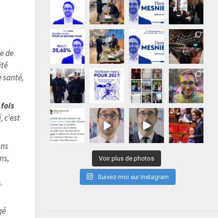
e de
ité
e santé,
 fois
, c’est
ons
ns,
Voir plus de photos
Suivez-moi sur Instagram
.
gé