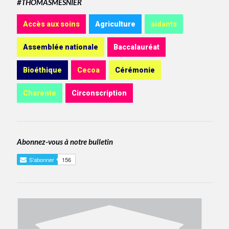
#THOMASMESNIER
Accès aux soins
Agriculture
aidants
Assemblée nationale
Baccalauréat
Bioéthique
Cecoa
Cérémonie
Charente
Circonscription
Abonnez-vous à notre bulletin