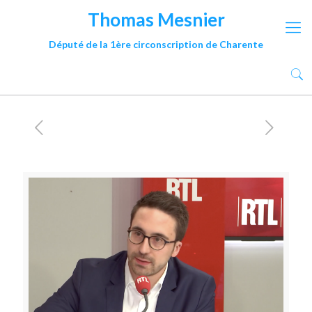
Thomas Mesnier
Député de la 1ère circonscription de Charente