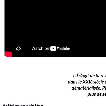
« Il s’agit de fai
dans le XXIè siècle
dématérialisée. P
plus de sé
Articles en relation