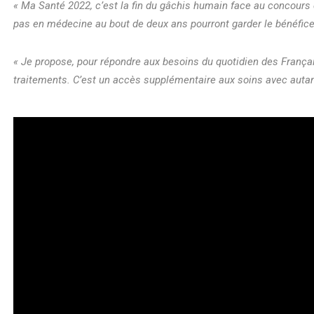
« Ma Santé 2022,
c’est la fin du gâchis humain face au concours 
pas en médecine au bout de deux ans pourront garder le bénéfice 
« Je propose, pour répondre aux besoins du quotidien des Françai
traitements. C’est un accès supplémentaire aux soins avec autant 