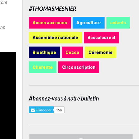
ront
#THOMASMESNIER
Accès aux soins
Agriculture
aidants
ins
Assemblée nationale
Baccalauréat
Bioéthique
Cecoa
Cérémonie
Charente
Circonscription
Abonnez-vous à notre bulletin