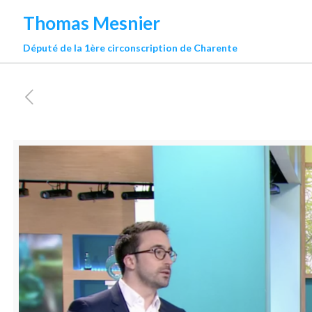
Thomas Mesnier
Député de la 1ère circonscription de Charente