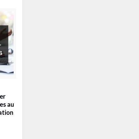
ter
des au
ation