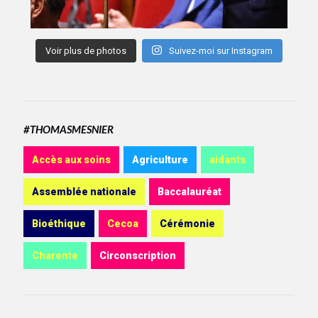
Voir plus de photos
Suivez-moi sur Instagram
#THOMASMESNIER
Accès aux soins
Agriculture
aidants
Assemblée nationale
Baccalauréat
Bioéthique
Cecoa
Cérémonie
Charente
Circonscription