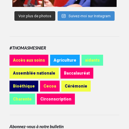
Voir plus de photos
Suivez-moi sur Instagram
#THOMASMESNIER
Accès aux soins
Agriculture
aidants
Assemblée nationale
Baccalauréat
Bioéthique
Cecoa
Cérémonie
Charente
Circonscription
Abonnez-vous à notre bulletin