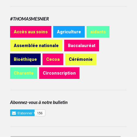
#THOMASMESNIER
Accès aux soins
Agriculture
aidants
Assemblée nationale
Baccalauréat
Bioéthique
Cecoa
Cérémonie
Charente
Circonscription
Abonnez-vous à notre bulletin