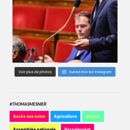
Voir plus de photos
Suivez-moi sur Instagram
#THOMASMESNIER
Accès aux soins
Agriculture
aidants
Assemblée nationale
Baccalauréat