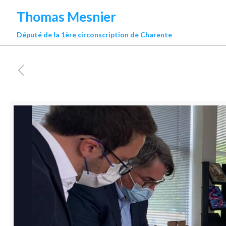
Thomas Mesnier
Député de la 1ère circonscription de Charente