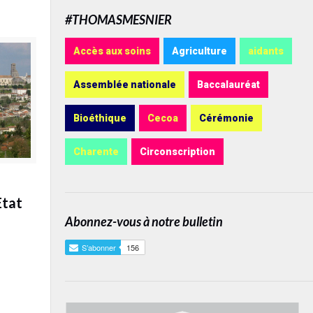
#THOMASMESNIER
Accès aux soins
Agriculture
aidants
Assemblée nationale
Baccalauréat
Bioéthique
Cecoa
Cérémonie
Charente
Circonscription
Etat
Abonnez-vous à notre bulletin