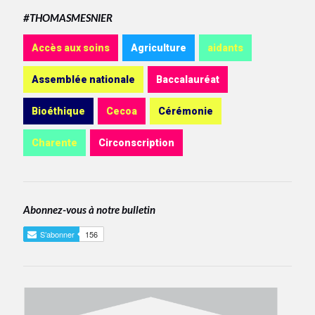
#THOMASMESNIER
Accès aux soins
Agriculture
aidants
Assemblée nationale
Baccalauréat
Bioéthique
Cecoa
Cérémonie
Charente
Circonscription
Abonnez-vous à notre bulletin