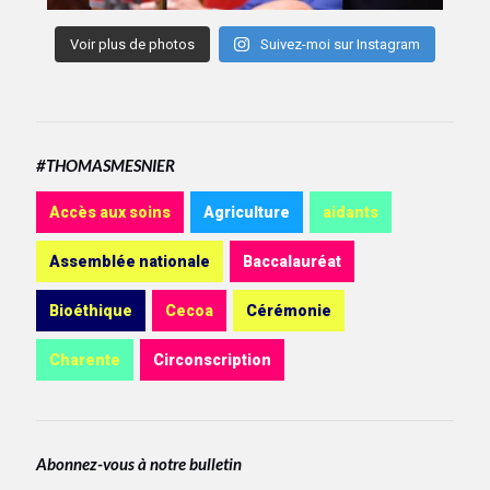
Voir plus de photos
Suivez-moi sur Instagram
#THOMASMESNIER
Accès aux soins
Agriculture
aidants
Assemblée nationale
Baccalauréat
Bioéthique
Cecoa
Cérémonie
Charente
Circonscription
Abonnez-vous à notre bulletin