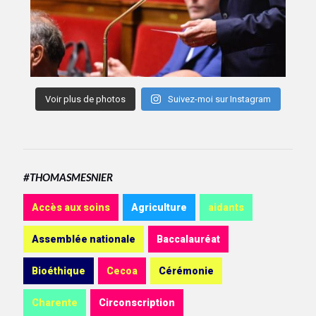
Voir plus de photos
Suivez-moi sur Instagram
#THOMASMESNIER
Accès aux soins
Agriculture
aidants
Assemblée nationale
Baccalauréat
Bioéthique
Cecoa
Cérémonie
Charente
Circonscription