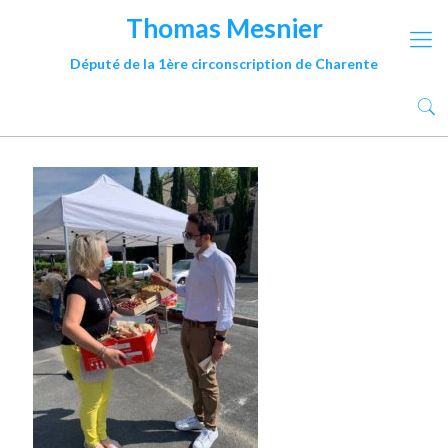
Thomas Mesnier
Député de la 1ère circonscription de Charente