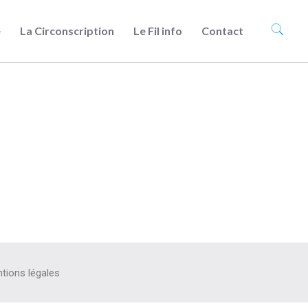
e
La Circonscription
Le Fil info
Contact
tions légales