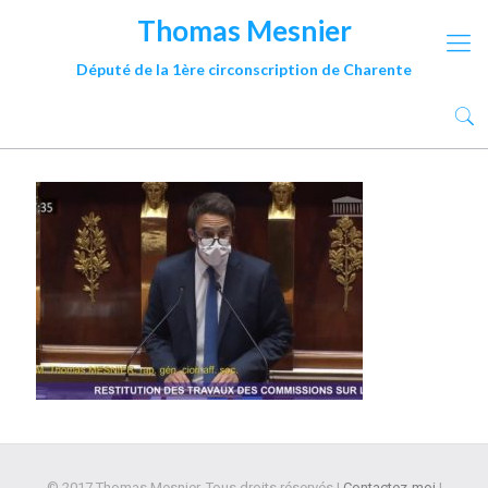
Thomas Mesnier
Député de la 1ère circonscription de Charente
© 2017 Thomas Mesnier. Tous droits réservés |
Contactez-moi
|