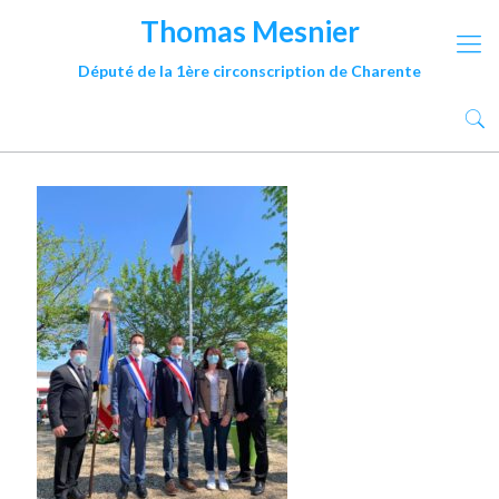
Thomas Mesnier
Député de la 1ère circonscription de Charente