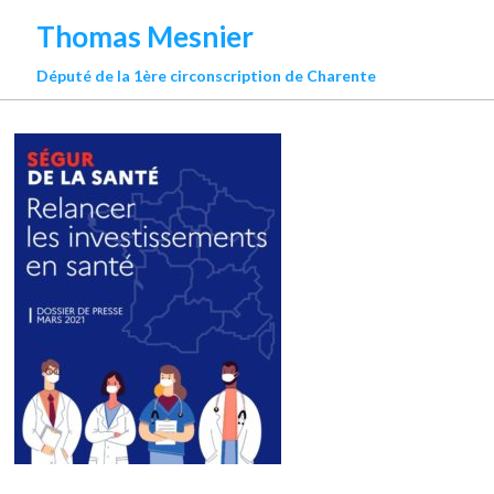
Thomas Mesnier
Député de la 1ère circonscription de Charente