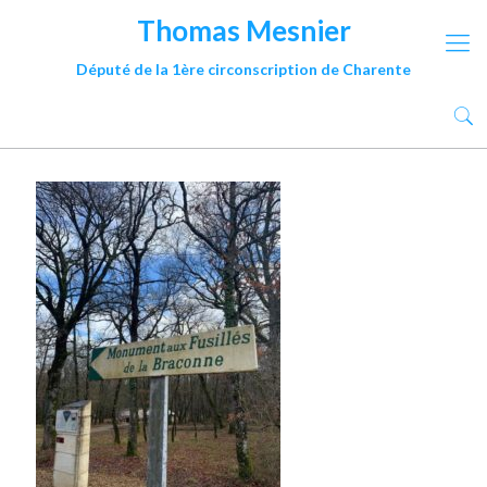
Thomas Mesnier
Député de la 1ère circonscription de Charente