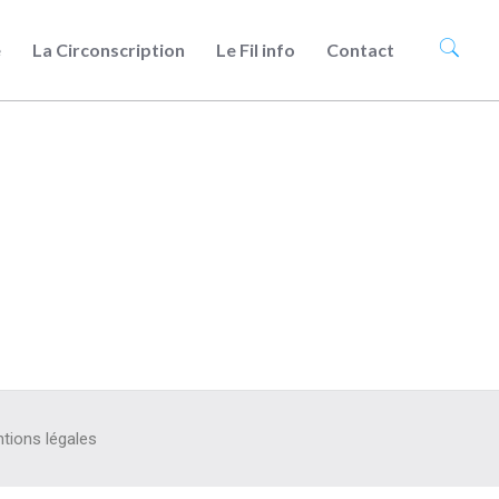
e
La Circonscription
Le Fil info
Contact
tions légales