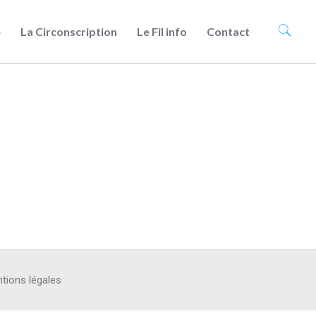
e
La Circonscription
Le Fil info
Contact
tions légales