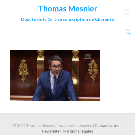
Thomas Mesnier
Député de la 1ère circonscription de Charente
© 2017 Thomas Mesnier. Tous droits réservés |
Contactez-moi
|
Newsletter
|
Mentions légales