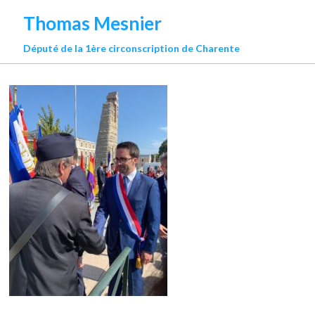
Thomas Mesnier
Député de la 1ère circonscription de Charente