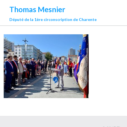
Thomas Mesnier
Député de la 1ère circonscription de Charente