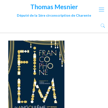
Thomas Mesnier
Député de la 1ère circonscription de Charente