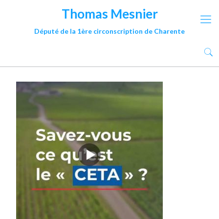
Thomas Mesnier
Député de la 1ère circonscription de Charente