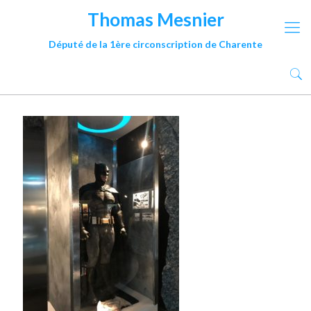
Thomas Mesnier
Député de la 1ère circonscription de Charente