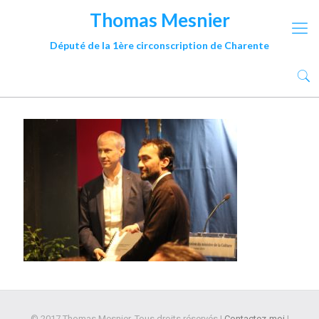
Thomas Mesnier
Député de la 1ère circonscription de Charente
© 2017 Thomas Mesnier. Tous droits réservés |
Contactez-moi
|