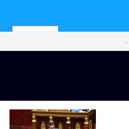
Thomas Mesnier
Député de la 1ère circonscription de Charente