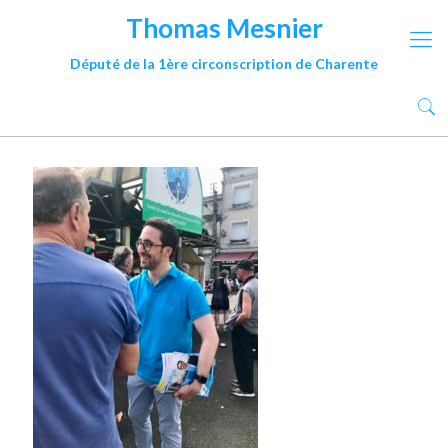
Thomas Mesnier
Député de la 1ère circonscription de Charente