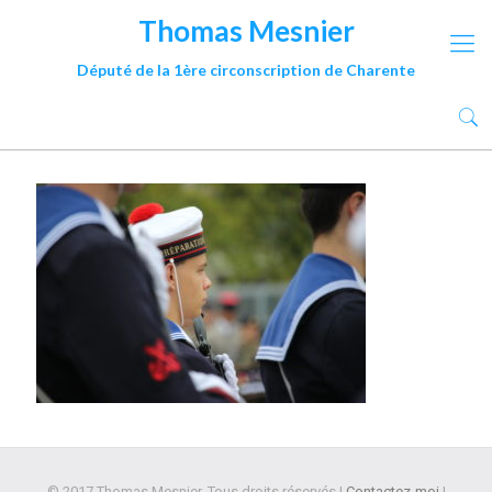
Thomas Mesnier
Député de la 1ère circonscription de Charente
© 2017 Thomas Mesnier. Tous droits réservés |
Contactez-moi
|