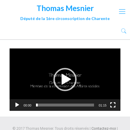
Thomas Mesnier
Député de la 1ère circonscription de Charente
Lecteur
vidéo
00:00
01:15
© 2017 Thomas Mesnier. Tous droits réservés |
Contactez-moi
|